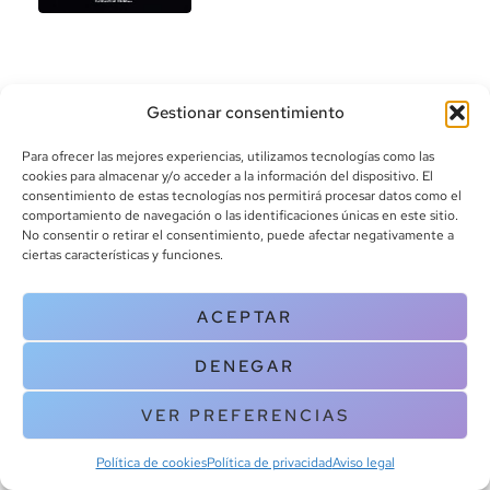
Gestionar consentimiento
Para ofrecer las mejores experiencias, utilizamos tecnologías como las
cookies para almacenar y/o acceder a la información del dispositivo. El
consentimiento de estas tecnologías nos permitirá procesar datos como el
info@canoalibros.com
comportamiento de navegación o las identificaciones únicas en este sitio.
pedidos@canoalibros.com
No consentir o retirar el consentimiento, puede afectar negativamente a
+34 934 242 391
ciertas características y funciones.
CONTACTO
ACEPTAR
Copyright © 2025 Canoa Libros. All Rights Reserved |
Política de
DENEGAR
cookies
|
Política de privacidad
|
Terminos y condiciones
| Aviso legal
|
Contacto
VER PREFERENCIAS
Política de cookies
Política de privacidad
Aviso legal