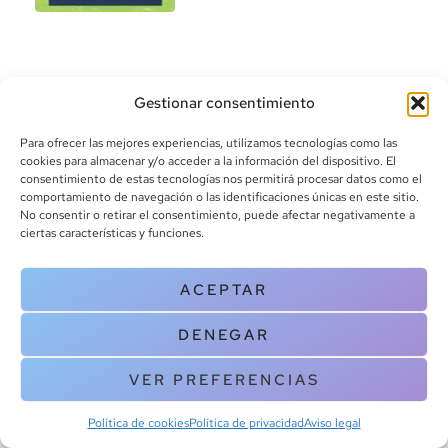
Gestionar consentimiento
Para ofrecer las mejores experiencias, utilizamos tecnologías como las
cookies para almacenar y/o acceder a la información del dispositivo. El
consentimiento de estas tecnologías nos permitirá procesar datos como el
info@canoalibros.com
comportamiento de navegación o las identificaciones únicas en este sitio.
pedidos@canoalibros.com
No consentir o retirar el consentimiento, puede afectar negativamente a
+34 934 242 391
ciertas características y funciones.
CONTACTO
ACEPTAR
Copyright © 2025 Canoa Libros. All Rights Reserved |
Política de
DENEGAR
cookies
|
Política de privacidad
|
Terminos y condiciones
| Aviso legal
|
Contacto
VER PREFERENCIAS
Política de cookies
Política de privacidad
Aviso legal