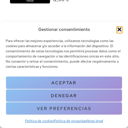
Gestionar consentimiento
Para ofrecer las mejores experiencias, utilizamos tecnologías como las
cookies para almacenar y/o acceder a la información del dispositivo. El
consentimiento de estas tecnologías nos permitirá procesar datos como el
info@canoalibros.com
comportamiento de navegación o las identificaciones únicas en este sitio.
pedidos@canoalibros.com
No consentir o retirar el consentimiento, puede afectar negativamente a
+34 934 242 391
ciertas características y funciones.
CONTACTO
ACEPTAR
Copyright © 2025 Canoa Libros. All Rights Reserved |
Política de
DENEGAR
cookies
|
Política de privacidad
|
Terminos y condiciones
| Aviso legal
|
Contacto
VER PREFERENCIAS
Política de cookies
Política de privacidad
Aviso legal