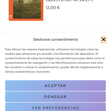
12,00
€
Gestionar consentimiento
Para ofrecer las mejores experiencias, utilizamos tecnologías como las
cookies para almacenar y/o acceder a la información del dispositivo. El
consentimiento de estas tecnologías nos permitirá procesar datos como el
comportamiento de navegación o las identificaciones únicas en este sitio.
info@canoalibros.com
No consentir o retirar el consentimiento, puede afectar negativamente a
pedidos@canoalibros.com
ciertas características y funciones.
+34 934 242 391
ACEPTAR
CONTACTO
DENEGAR
Copyright © 2025 Canoa Libros. All Rights Reserved |
Política de
cookies
|
Política de privacidad
|
Terminos y condiciones
| Aviso legal
VER PREFERENCIAS
|
Contacto