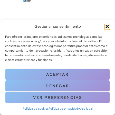
Gestionar consentimiento
Para ofrecer las mejores experiencias, utilizamos tecnologías como las
cookies para almacenar y/o acceder a la información del dispositivo. El
consentimiento de estas tecnologías nos permitirá procesar datos como el
info@canoalibros.com
comportamiento de navegación o las identificaciones únicas en este sitio.
pedidos@canoalibros.com
No consentir o retirar el consentimiento, puede afectar negativamente a
+34 934 242 391
ciertas características y funciones.
CONTACTO
ACEPTAR
Copyright © 2025 Canoa Libros. All Rights Reserved |
Política de
DENEGAR
cookies
|
Política de privacidad
|
Terminos y condiciones
| Aviso legal
|
Contacto
VER PREFERENCIAS
Política de cookies
Política de privacidad
Aviso legal