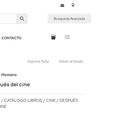
Busqueda Avanzada
CONTACTO
Imprimir ficha
Volver al listado
a, Homero
ués del cine
E
/
CATÁLOGO LIBROS
/
CINE
/ DESPUÉS
INE