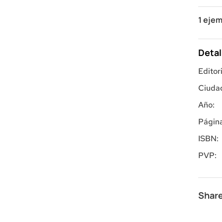
1 ejem
Detal
Editori
Ciuda
Año:
Página
ISBN:
PVP:
Share