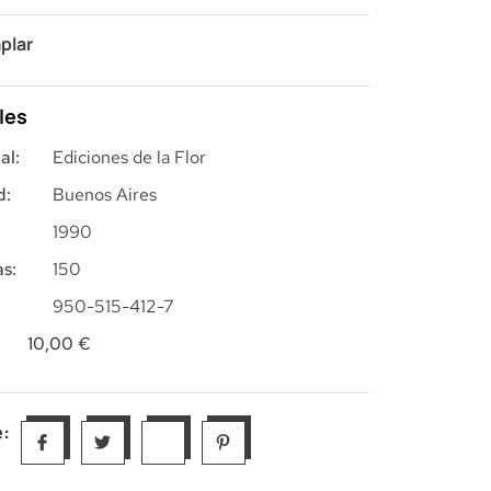
plar
les
al:
Ediciones de la Flor
d:
Buenos Aires
1990
s:
150
950-515-412-7
10,00
€
: