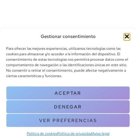
e
Gestionar consentimiento
Para ofrecer las mejores experiencias, utilizamos tecnologías como las
cookies para almacenar y/o acceder a la información del dispositivo. El
consentimiento de estas tecnologías nos permitirá procesar datos como el
comportamiento de navegación o las identificaciones únicas en este sitio.
info@canoalibros.com
No consentir o retirar el consentimiento, puede afectar negativamente a
pedidos@canoalibros.com
ciertas características y funciones.
+34 934 242 391
ACEPTAR
CONTACTO
DENEGAR
Copyright © 2025 Canoa Libros. All Rights Reserved |
Política de
cookies
|
Política de privacidad
|
Terminos y condiciones
| Aviso legal
VER PREFERENCIAS
|
Contacto
Política de cookies
Política de privacidad
Aviso legal