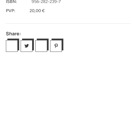
ISBN:
956-282-239-7
PVP:
20,00
€
Share: