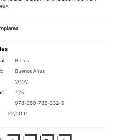
RIA
emplares
les
al:
Biblos
d:
Buenos Aires
2002
s:
276
978-950-786-332-5
22,00
€
: