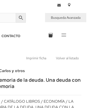
Busqueda Avanzada
CONTACTO
Imprimir ficha
Volver al listado
 Carlos y otros
emoria de la deuda. Una deuda con
emoria
E
/
CATÁLOGO LIBROS
/
ECONOMÍA
/ LA
IA DE LA DEUDA. UNA DEUDA CON LA