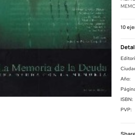
MEMO
10 ej
Detal
Editori
Ciuda
Año:
Página
ISBN:
PVP:
Share