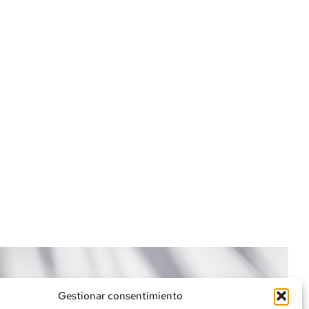
Del deseo. Tratado eró
Gestionar consentimiento