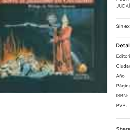
JUDA
Sin ex
Detal
Editori
Ciuda
Año:
Página
ISBN:
PVP:
Share