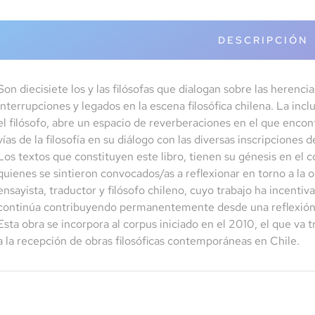
DESCRIPCIÓN
Son diecisiete los y las filósofas que dialogan sobre las herenc
interrupciones y legados en la escena filosófica chilena. La inc
el filósofo, abre un espacio de reverberaciones en el que encon
vías de la filosofía en su diálogo con las diversas inscripcion
Los textos que constituyen este libro, tienen su génesis en el 
quienes se sintieron convocados/as a reflexionar en torno a la
ensayista, traductor y filósofo chileno, cuyo trabajo ha incentiva
continúa contribuyendo permanentemente desde una reflexión c
Esta obra se incorpora al corpus iniciado en el 2010, el que va
a la recepción de obras filosóficas contemporáneas en Chile.