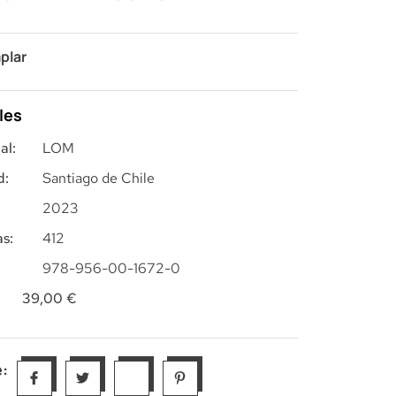
plar
les
al:
LOM
d:
Santiago de Chile
2023
s:
412
978-956-00-1672-0
39,00
€
: