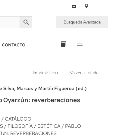
Busqueda Avanzada
CONTACTO
Imprimir ficha
Volver al listado
e Silva, Marcos y Martín Figueroa (ed.)
o Oyarzún: reverberaciones
E
/
CATÁLOGO
S
/
FILOSOFÍA
/
ESTÉTICA
/ PABLO
ZÚN: REVERBERACIONES