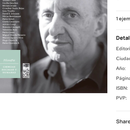
1 ejem
Detal
Editori
Ciuda
Año:
Página
ISBN:
PVP:
Share