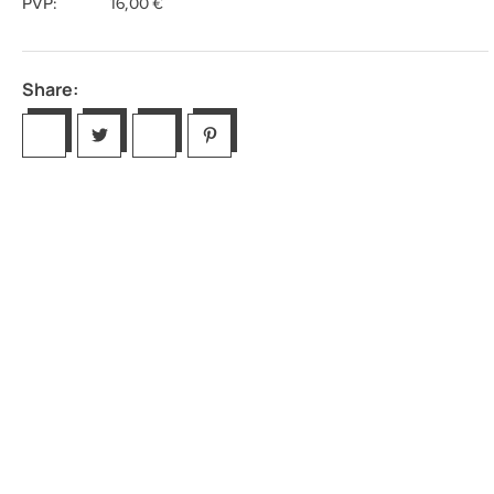
PVP:
16,00
€
Share: