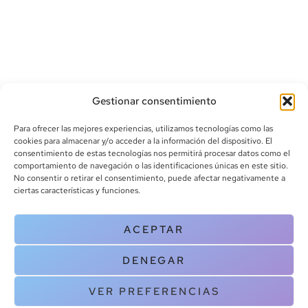
Gestionar consentimiento
Para ofrecer las mejores experiencias, utilizamos tecnologías como las
cookies para almacenar y/o acceder a la información del dispositivo. El
consentimiento de estas tecnologías nos permitirá procesar datos como el
comportamiento de navegación o las identificaciones únicas en este sitio.
info@canoalibros.com
No consentir o retirar el consentimiento, puede afectar negativamente a
pedidos@canoalibros.com
ciertas características y funciones.
+34 934 242 391
ACEPTAR
CONTACTO
DENEGAR
Copyright © 2025 Canoa Libros. All Rights Reserved |
Política de
cookies
|
Política de privacidad
|
Terminos y condiciones
| Aviso legal
VER PREFERENCIAS
|
Contacto