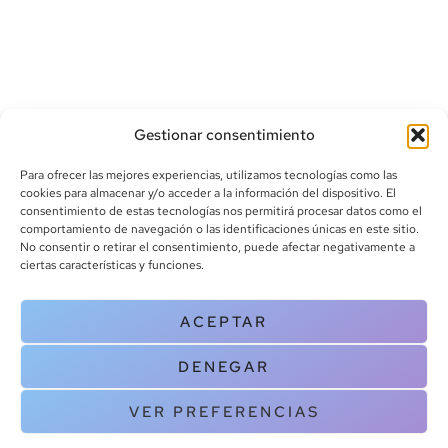
Gestionar consentimiento
Para ofrecer las mejores experiencias, utilizamos tecnologías como las
cookies para almacenar y/o acceder a la información del dispositivo. El
consentimiento de estas tecnologías nos permitirá procesar datos como el
comportamiento de navegación o las identificaciones únicas en este sitio.
info@canoalibros.com
No consentir o retirar el consentimiento, puede afectar negativamente a
pedidos@canoalibros.com
ciertas características y funciones.
+34 934 242 391
ACEPTAR
CONTACTO
DENEGAR
Copyright © 2025 Canoa Libros. All Rights Reserved |
Política de
cookies
|
Política de privacidad
|
Terminos y condiciones
| Aviso legal
VER PREFERENCIAS
|
Contacto