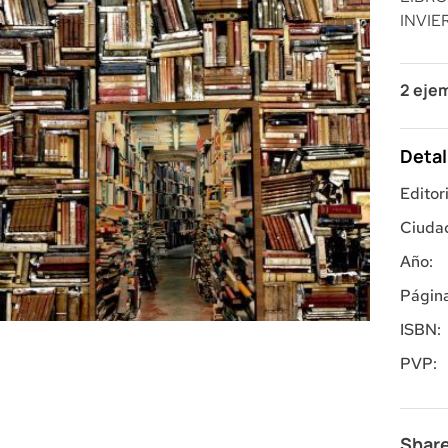
INVIE
2 eje
Detal
Editori
Ciuda
Año:
Página
ISBN:
PVP:
Share