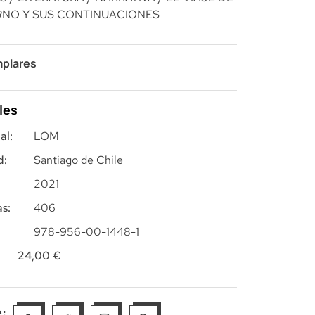
RNO Y SUS CONTINUACIONES
mplares
les
al:
LOM
d:
Santiago de Chile
2021
s:
406
978-956-00-1448-1
24,00
€
: