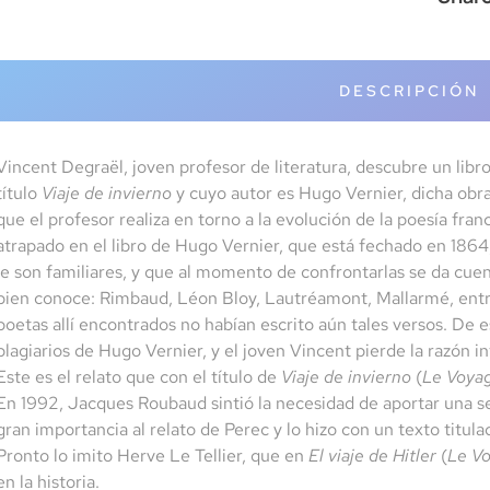
DESCRIPCIÓN
Vincent Degraël, joven profesor de literatura, descubre un libro
título
Viaje de invierno
y cuyo autor es Hugo Vernier, dicha obra
que el profesor realiza en torno a la evolución de la poesía fran
atrapado en el libro de Hugo Vernier, que está fechado en 1864
le son familiares, y que al momento de confrontarlas se da cuen
bien conoce: Rimbaud, Léon Bloy, Lautréamont, Mallarmé, entre
poetas allí encontrados no habían escrito aún tales versos. De
plagiarios de Hugo Vernier, y el joven Vincent pierde la razón i
Este es el relato que con el título de
Viaje de invierno
(
Le Voyag
En 1992, Jacques Roubaud sintió la necesidad de aportar una 
gran importancia al relato de Perec y lo hizo con un texto titul
Pronto lo imito Herve Le Tellier, que en
El viaje de Hitler
(
Le Vo
en la historia.