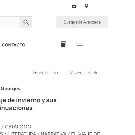
Busqueda Avanzada
CONTACTO
Imprimir ficha
Volver al listado
, Georges
aje de invierno y sus
inuaciones
E
/
CATÁLOGO
S
/
LITERATURA
/
NARRATIVA
/ EL VIAJE DE