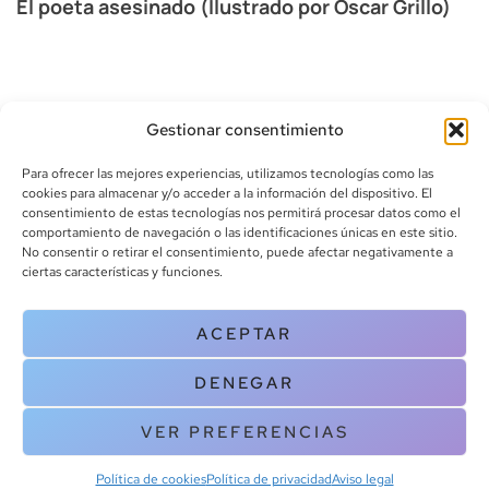
El poeta asesinado (Ilustrado por Oscar Grillo)
Gestionar consentimiento
Para ofrecer las mejores experiencias, utilizamos tecnologías como las
cookies para almacenar y/o acceder a la información del dispositivo. El
consentimiento de estas tecnologías nos permitirá procesar datos como el
comportamiento de navegación o las identificaciones únicas en este sitio.
info@canoalibros.com
No consentir o retirar el consentimiento, puede afectar negativamente a
pedidos@canoalibros.com
ciertas características y funciones.
+34 934 242 391
ACEPTAR
CONTACTO
DENEGAR
Copyright © 2025 Canoa Libros. All Rights Reserved |
Política de
cookies
|
Política de privacidad
|
Terminos y condiciones
| Aviso legal
VER PREFERENCIAS
|
Contacto
Política de cookies
Política de privacidad
Aviso legal