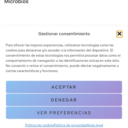
Microbios
Gestionar consentimiento
Para ofrecer las mejores experiencias, utilizamos tecnologías como las
cookies para almacenar y/o acceder a la información del dispositivo. El
consentimiento de estas tecnologías nos permitirá procesar datos como el
comportamiento de navegación o las identificaciones únicas en este sitio.
info@canoalibros.com
No consentir o retirar el consentimiento, puede afectar negativamente a
pedidos@canoalibros.com
ciertas características y funciones.
+34 934 242 391
ACEPTAR
CONTACTO
DENEGAR
Copyright © 2025 Canoa Libros. All Rights Reserved |
Política de
cookies
|
Política de privacidad
|
Terminos y condiciones
| Aviso legal
VER PREFERENCIAS
|
Contacto
Política de cookies
Política de privacidad
Aviso legal