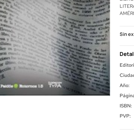
LITER
AMÉRI
Sin ex
Detal
Editori
Ciuda
Año:
Página
ISBN:
PVP: