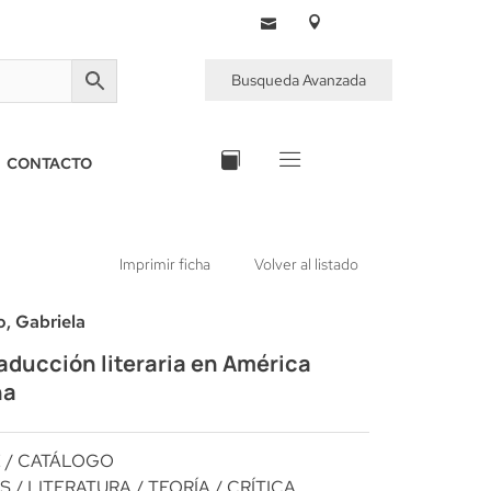
Busqueda Avanzada
CONTACTO
Imprimir ficha
Volver al listado
, Gabriela
raducción literaria en América
na
E
/
CATÁLOGO
S
/
LITERATURA
/
TEORÍA / CRÍTICA