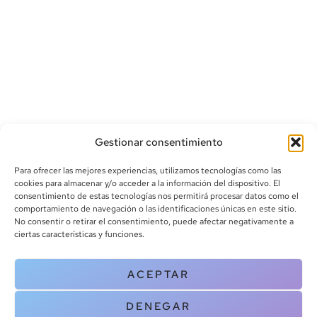
Gestionar consentimiento
Para ofrecer las mejores experiencias, utilizamos tecnologías como las
cookies para almacenar y/o acceder a la información del dispositivo. El
consentimiento de estas tecnologías nos permitirá procesar datos como el
comportamiento de navegación o las identificaciones únicas en este sitio.
info@canoalibros.com
No consentir o retirar el consentimiento, puede afectar negativamente a
pedidos@canoalibros.com
ciertas características y funciones.
+34 934 242 391
ACEPTAR
CONTACTO
DENEGAR
Copyright © 2025 Canoa Libros. All Rights Reserved |
Política de