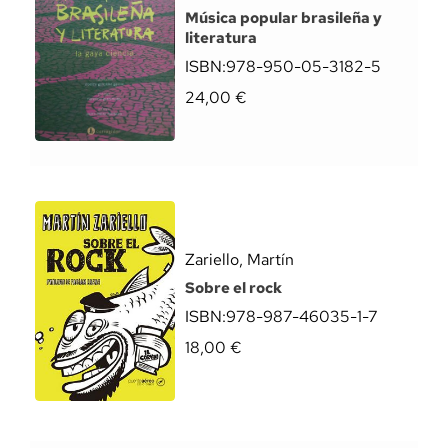
Música popular brasileña y
literatura
ISBN:
978-950-05-3182-5
24,00
€
Zariello, Martín
Sobre el rock
ISBN:
978-987-46035-1-7
18,00
€