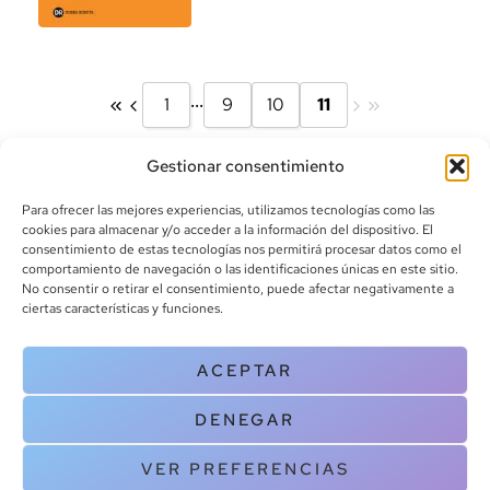
...
1
9
10
11
Gestionar consentimiento
Para ofrecer las mejores experiencias, utilizamos tecnologías como las
cookies para almacenar y/o acceder a la información del dispositivo. El
consentimiento de estas tecnologías nos permitirá procesar datos como el
comportamiento de navegación o las identificaciones únicas en este sitio.
info@canoalibros.com
No consentir o retirar el consentimiento, puede afectar negativamente a
pedidos@canoalibros.com
ciertas características y funciones.
+34 934 242 391
ACEPTAR
CONTACTO
DENEGAR
Copyright © 2025 Canoa Libros. All Rights Reserved |
Política de
cookies
|
Política de privacidad
|
Terminos y condiciones
| Aviso legal
VER PREFERENCIAS
|
Contacto