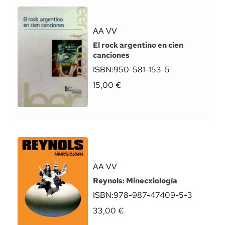
AA VV
El rock argentino en cien
canciones
ISBN:
950-581-153-5
15,00
€
AA VV
Reynols: Minecxiología
ISBN:
978-987-47409-5-3
33,00
€